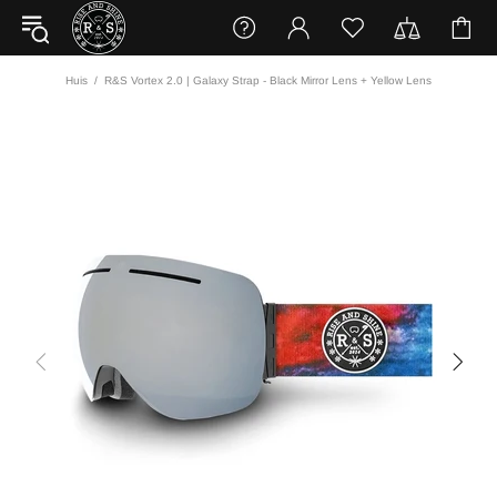
Huis
R&S Vortex 2.0 | Galaxy Strap - Black Mirror Lens + Yellow Lens