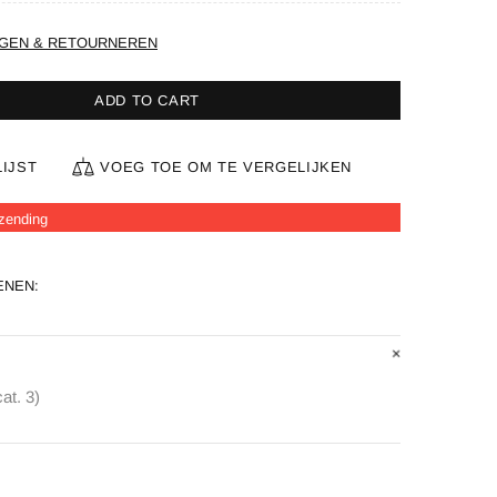
GEN & RETOURNEREN
ADD TO CART
IJST
VOEG TOE OM TE VERGELIJKEN
rzending
ENEN:
at. 3)