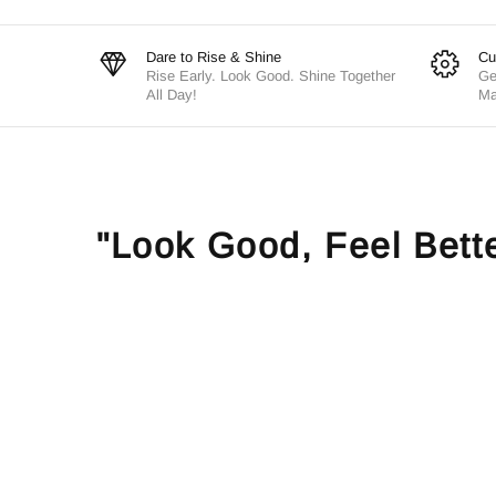
Dare to Rise & Shine
Cu
Rise Early. Look Good. Shine Together
Ge
All Day!
Ma
"Look Good, Feel Bett