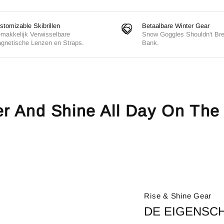
stomizable Skibrillen
Betaalbare Winter Gear
makkelijk Verwisselbare
Snow Goggles Shouldn't Br
gnetische Lenzen en Straps.
Bank.
er And Shine All Day On The
Rise & Shine Gear
DE EIGENSC