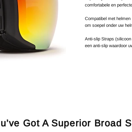
comfortabele en perfect
Compatibel met helmen (
om soepel onder uw hel
Anti-slip Straps (silico
een anti-slip waardoor uw 
u’ve Got A Superior Broad S